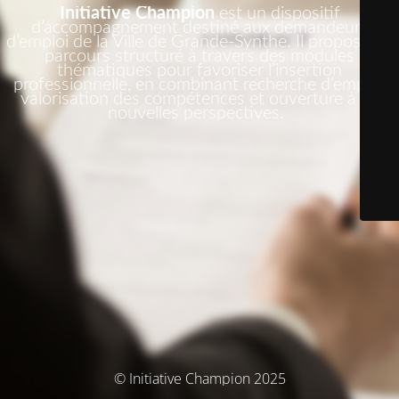
Initiative Champion
est un dispositif
d’accompagnement destiné aux demandeurs
d’emploi de la Ville de Grande-Synthe. Il propose un
parcours structuré à travers des modules
thématiques pour favoriser l’insertion
professionnelle, en combinant recherche d’emploi,
valorisation des compétences et ouverture à de
nouvelles perspectives.
© Initiative Champion 2025