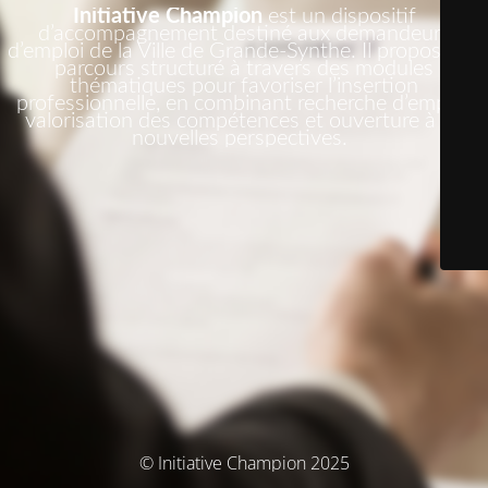
Initiative Champion
est un dispositif
d’accompagnement destiné aux demandeurs
d’emploi de la Ville de Grande-Synthe. Il propose un
parcours structuré à travers des modules
thématiques pour favoriser l’insertion
professionnelle, en combinant recherche d’emploi,
valorisation des compétences et ouverture à de
nouvelles perspectives.
© Initiative Champion 2025